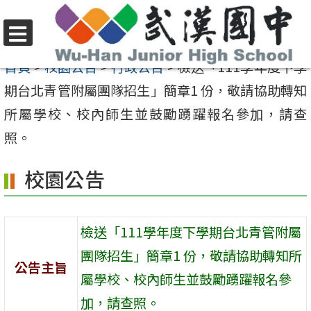
跳
至
選
主
首頁
>
校園公告
>
行政公告
>
檢送「111學年度下學
單
要
期台北青管附屬團隊招生」簡章1 份，敬請協助轉知
內
所屬學校、校內師生並鼓勵踴躍報名參加，請查
容
照。
區
校園公告
檢送「111學年度下學期台北青管附屬
團隊招生」簡章1 份，敬請協助轉知所
公告主旨
屬學校、校內師生並鼓勵踴躍報名參
加，請查照。