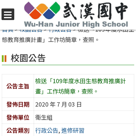
跳
至
選
主
首頁
>
校園公告
>
行政公告
>
檢送「109年度水田生
單
要
態教育推廣計畫」工作坊簡章，查照。
內
校園公告
容
區
檢送「109年度水田生態教育推廣計
公告主旨
畫」工作坊簡章，查照。
發佈日期
2020 年 7 月 03 日
發佈單位
衛生組
公告類別
行政公告
,
進修研習