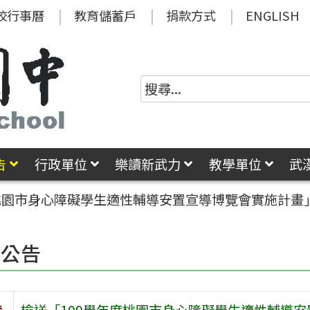
校行事曆
教育儲蓄戶
捐款方式
ENGLISH
告
行政單位
樂讀新武力
教學單位
武
度桃園市身心障礙學生適性輔導安置宣導博覽會實施計畫
園公告
旨
檢送「109學年度桃園市身心障礙學生適性輔導