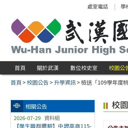
跳
處室電話
學
至
主
要
內
容
區
首頁
關於武漢
數位校史室
校園公
首頁
>
校園公告
>
升學資訊
>
檢送「109學年
校
相關公告
2026-07-29
資料組
【學生職群體驗】中壢高商115-
公告主