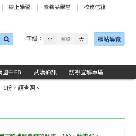
線上學習
素養品學堂
校務信箱
字級：
送出
網站導覽
小
預設
大
搜
尋：
漢國中FB
武漢通訊
訪視宣導專區
」1份，請查照。
安置宣導博覽會實施計畫」1份，請查照。