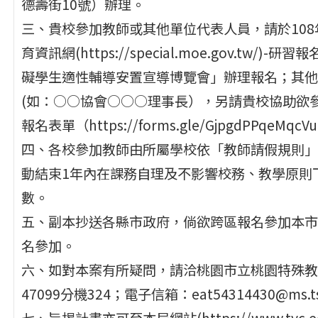
德壽街10號）辦理。
三、貴校參加教師或其他單位代表人員，請於108
育資訊網(https://special.moe.gov.tw
礙學生適性輔導安置宣導博覽會」辦理報名；其他
(如：○○協會○○○理事長），另請貴校協助欲
報名表單（https://forms.gle/GjpgdPPqeM
四、各校參加教師由所屬學校依「教師請假規則」
動結束1年內在課務自理及不影響校務、教學原則
數。
五、副本抄送各縣市政府，倘欲跨區報名參加本市
名參加。
六、如對本案有所疑問，請洽桃園市立桃園特殊教育
47099分機324；電子信箱：eat54314430@ms.tsa
七、旨揭計畫亦可至本局網站(https://www.tyc