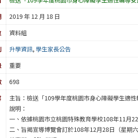
期
2019 年 12 月 18 日
位
資料組
別
升學資訊
,
學生家長公告
級
重要
數
698
容
主旨：檢送「109學年度桃園市身心障礙學生適
說明：
一、依據桃園市立桃園特殊教育學校108年11月22日
二、旨揭宣導博覽會訂於108年12月28日（星