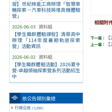
習】世紀綠能工商辦理「智慧車
輛探索－汽車科技與堆高機體驗
營」
相關附
2026-06-03
資料組
【學生職群體驗課程】清華高中
【2
辦理「114年度暑期軌道探索
【2
營」活動資訊
2026-06-02
資料組
【學生職群體驗活動】2026夏令
營-卓越領袖探索營系列活動招生
中
依公告類別彙總
行政公告
( 5,898 )