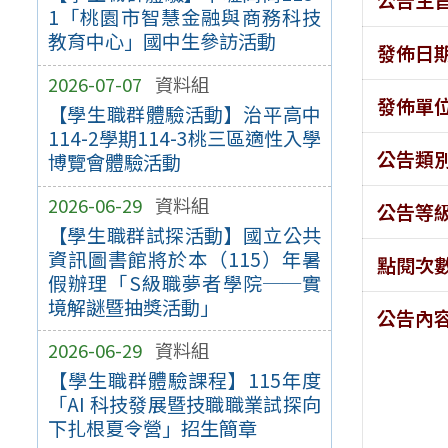
1「桃園市智慧金融與商務科技
教育中心」國中生參訪活動
發佈日
2026-07-07
資料組
發佈單
【學生職群體驗活動】治平高中
114-2學期114-3桃三區適性入學
公告類
博覽會體驗活動
2026-06-29
資料組
公告等
【學生職群試探活動】國立公共
資訊圖書館將於本（115）年暑
點閱次
假辦理「S級職夢者學院──實
境解謎暨抽獎活動」
公告內
2026-06-29
資料組
【學生職群體驗課程】115年度
「AI 科技發展暨技職職業試探向
下扎根夏令營」招生簡章