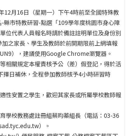
年12月16日（星期一）下午4時前至全國特殊教
/)-研習報名-縣市特教研習-點選「109學年度桃園市身心障
單位代表人員報名時請於備註註明單位及身份別
參加之家長、學生及教師於前開期限前上網填報
qcVuUN9），建議使用Google Chrome瀏覽器。
等相關規定本權責核予公（差）假登記，得於活
下擇日補休，全程參加教師核予4小時研習時
適性安置之學生，歡迎其家長或所屬學校教師報
學校教務處註冊組蔡昀蓁組長（電話：03-36
d.tyc.edu.tw）。
.edu.tw/)-便民服務-檔案下載-公務檔案下載區下