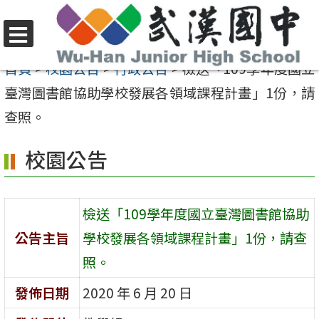
跳
至
選
主
首頁
>
校園公告
>
行政公告
>
檢送「109學年度國立
單
要
臺灣圖書館協助學校發展各領域課程計畫」1份，請
內
查照。
容
校園公告
區
檢送「109學年度國立臺灣圖書館協助
公告主旨
學校發展各領域課程計畫」1份，請查
照。
發佈日期
2020 年 6 月 20 日