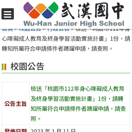
跳
至
選
主
首頁
>
校園公告
>
行政公告
>
檢送「桃園市112年身
單
要
心障礙成人教育及終身學習活動實施計畫」1份，請
內
轉知所屬符合申請條件者踴躍申請，請查照。
容
校園公告
區
檢送「桃園市112年身心障礙成人教育
及終身學習活動實施計畫」1份，請轉
公告主旨
知所屬符合申請條件者踴躍申請，請查
照。
發佈日期
2023 年 1 月 11 日