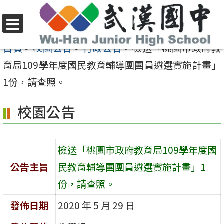
跳
至
選
主
首頁
>
校園公告
>
行政公告
>
檢送「桃園市政府教
單
要
育局109學年度國民教育輔導團團員遴選實施計畫」
內
1份，請查照。
容
校園公告
區
檢送「桃園市政府教育局109學年度國
公告主旨
民教育輔導團團員遴選實施計畫」1
份，請查照。
發佈日期
2020 年 5 月 29 日