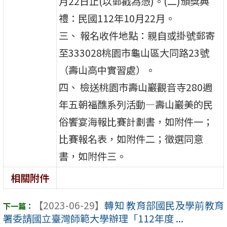
月22日止(以郵戳為憑)。(二)頒獎典
禮：民國112年10月22月。
三、 報名收件地點：親自或掛號郵寄
至333028桃園市龜山區大同路23號
（壽山高中實習處）。
四、 檢送桃園市壽山巖觀音寺280週
年五朝福醮系列活動—壽山巖美的民
俗饗宴海報比賽計劃書，如附件一；
比賽報名表，如附件二；徵選同意
書，如附件三。
相關附件
【2023-06-29】
轉知 教育部國民及學前教育
署委請國立臺灣師範大學辦理「112年度 ...