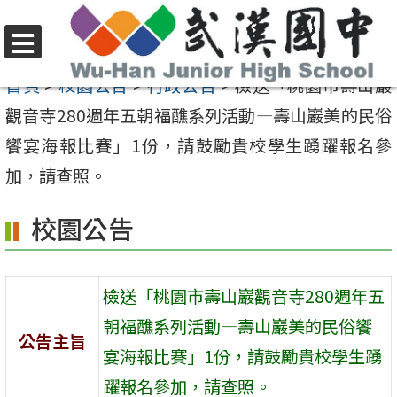
跳
至
選
主
首頁
>
校園公告
>
行政公告
>
檢送「桃園市壽山巖
單
要
觀音寺280週年五朝福醮系列活動—壽山巖美的民俗
內
饗宴海報比賽」1份，請鼓勵貴校學生踴躍報名參
容
加，請查照。
區
校園公告
檢送「桃園市壽山巖觀音寺280週年五
朝福醮系列活動—壽山巖美的民俗饗
公告主旨
宴海報比賽」1份，請鼓勵貴校學生踴
躍報名參加，請查照。