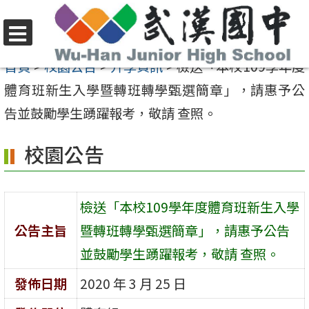
跳
至
選
主
首頁
>
校園公告
>
升學資訊
>
檢送「本校109學年度
單
要
體育班新生入學暨轉班轉學甄選簡章」，請惠予公
內
告並鼓勵學生踴躍報考，敬請 查照。
容
校園公告
區
檢送「本校109學年度體育班新生入學
公告主旨
暨轉班轉學甄選簡章」，請惠予公告
並鼓勵學生踴躍報考，敬請 查照。
發佈日期
2020 年 3 月 25 日