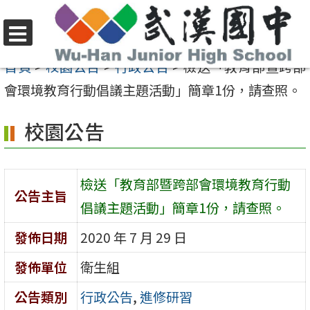
跳
至
選
主
首頁
>
校園公告
>
行政公告
>
檢送「教育部暨跨部
單
要
會環境教育行動倡議主題活動」簡章1份，請查照。
內
校園公告
容
區
檢送「教育部暨跨部會環境教育行動
公告主旨
倡議主題活動」簡章1份，請查照。
發佈日期
2020 年 7 月 29 日
發佈單位
衛生組
公告類別
行政公告
,
進修研習