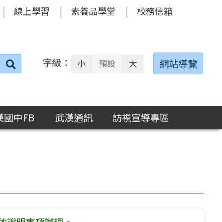
線上學習
素養品學堂
校務信箱
字級：
送出
網站導覽
小
預設
大
搜
尋：
漢國中FB
武漢通訊
訪視宣導專區
請依說明事項辦理。