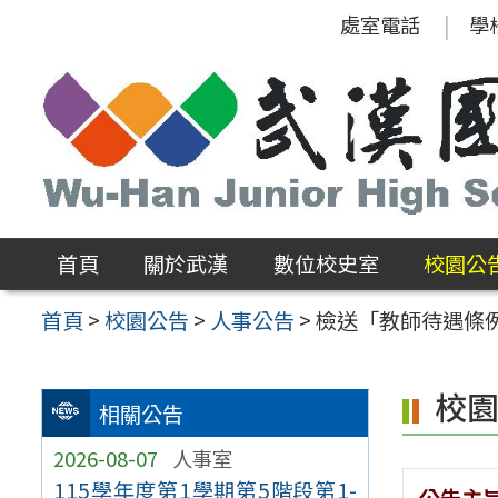
跳
處室電話
學
至
主
要
內
容
區
首頁
關於武漢
數位校史室
校園公
首頁
>
校園公告
>
人事公告
>
檢送「教師待遇條
校
相關公告
2026-08-07
人事室
115學年度第1學期第5階段第1-
公告主