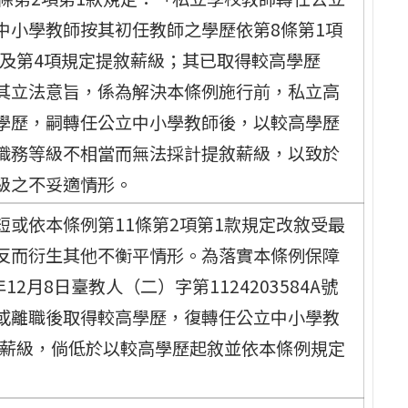
中小學教師按其初任教師之學歷依第8條第1項
項及第4項規定提敘薪級；其已取得較高學歷
其立法意旨，係為解決本條例施行前，私立高
學歷，嗣轉任公立中小學教師後，以較高學歷
職務等級不相當而無法採計提敘薪級，以致於
級之不妥適情形。
或依本條例第11條第2項第1款規定改敘受最
反而衍生其他不衡平情形。為落實本條例保障
2月8日臺教人（二）字第1124203584A號
或離職後取得較高學歷，復轉任公立中小學教
敘薪級，倘低於以較高學歷起敘並依本條例規定