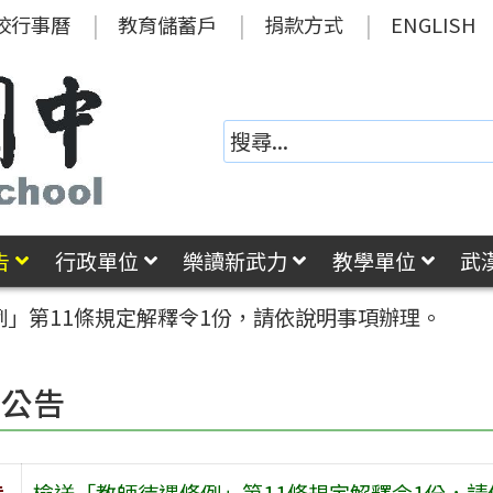
校行事曆
教育儲蓄戶
捐款方式
ENGLISH
告
行政單位
樂讀新武力
教學單位
武
例」第11條規定解釋令1份，請依說明事項辦理。
園公告
旨
檢送「教師待遇條例」第11條規定解釋令1份，