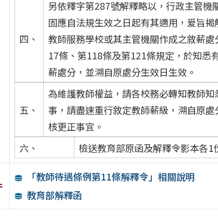
另依釋字第287號解釋略以，行政主管
固應自法規生效之日起有其適用，爰旨揭解
四、
教師服務學校或其主管機關作成之敘薪處
17條、第118條及第121條規定，於知
薪處分，並溯自原處分生效日生效。
為維護教師權益，請各校務必轉知教師知
五、
事，請盡速重行敘定教師薪級，溯自原處
核更正事宜。
六、
檢送教育部原函及解釋令影本各1
「教師待遇條例第11條解釋令」相關說明
件
教育部解釋函