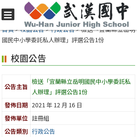
跳
至
選
主
首頁
>
校園公告
>
行政公告
>
檢送「宜蘭縣立岳明
單
要
國民中小學委託私人辦理」評選公告1份
內
校園公告
容
區
檢送「宜蘭縣立岳明國民中小學委託私
公告主旨
人辦理」評選公告1份
發佈日期
2021 年 12 月 16 日
發佈單位
註冊組
公告類別
行政公告