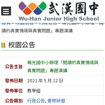
跳
至
選
主
首頁
>
校園公告
>
行政公告
>
楊光國中小辦理「閱
單
要
讀的真實情境與真實問題」專題演講
內
校園公告
容
區
楊光國中小辦理「閱讀的真實情境與
公告主旨
真實問題」專題演講
發佈日期
2021 年 5 月 12 日
發佈單位
教學組
公告類別
行政公告
,
進修研習