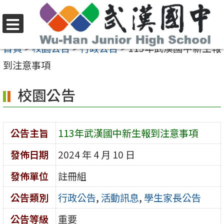
跳
至
選
主
首頁
>
校園公告
>
行政公告
>
113年武漢國中新生報
單
要
到注意事項
內
校園公告
容
區
公告主旨
113年武漢國中新生報到注意事項
發佈日期
2024 年 4 月 10 日
發佈單位
註冊組
公告類別
行政公告
,
活動訊息
,
學生家長公告
公告等級
重要