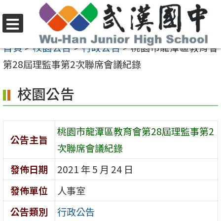
跳
至
選
主
首頁
>
校園公告
>
行政公告
>
桃園市龍潭區教育會
單
要
第28屆理監事第2次聯席會議紀錄
內
校園公告
容
區
桃園市龍潭區教育會第28屆理監事第2
公告主旨
次聯席會議紀錄
發佈日期
2021 年 5 月 24 日
發佈單位
人事室
公告類別
行政公告