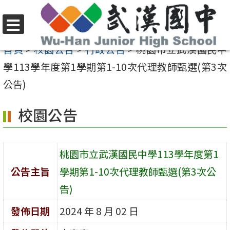
跳
至
選
主
首頁
>
校園公告
>
行政公告
>
桃園市立武漢國民中
單
要
學113學年度第1學期第1-10次代理教師甄選(第3次
內
公告)
容
校園公告
區
桃園市立武漢國民中學113學年度第1
公告主旨
學期第1-10次代理教師甄選(第3次公
告)
發佈日期
2024 年 8 月 02 日