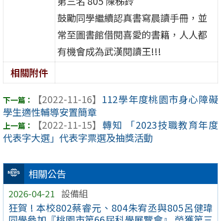
第三名 805 陳秭鈴
鼓勵同學繼續認真書寫晨讀手冊，並
常至圖書館借閱喜愛的書籍，人人都
有機會成為武漢閱讀王!!!
相關附件
【2022-11-16】
112學年度桃園市身心障礙
學生適性輔導安置簡章
【2022-11-15】
轉知 「2023技職教育年度
代表字大選」代表字票選及抽獎活動
相關公告
2026-04-21
設備組
狂賀 ! 本校802蔡睿元、804朱宥丞與805呂健瑋
同學參加『桃園市第66屆科學展覽會』 榮獲第三