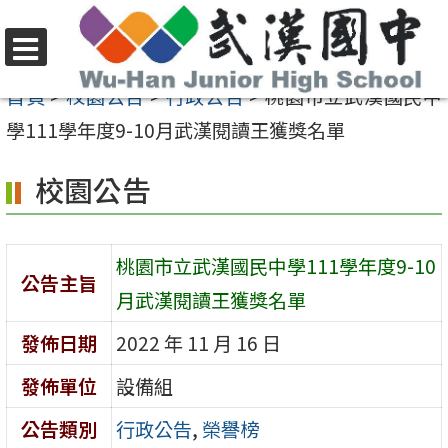
跳
至
選
主
首頁
>
校園公告
>
行政公告
>
桃園市立武漢國民中
單
要
學111學年度9-10月武漢閱讀王獲獎名單
內
校園公告
容
區
桃園市立武漢國民中學111學年度9-10
公告主旨
月武漢閱讀王獲獎名單
發佈日期
2022 年 11 月 16 日
發佈單位
設備組
公告類別
行政公告
,
榮譽榜