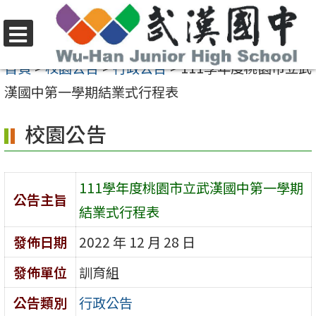
跳
至
選
主
首頁
>
校園公告
>
行政公告
>
111學年度桃園市立武
單
要
漢國中第一學期結業式行程表
內
校園公告
容
區
111學年度桃園市立武漢國中第一學期
公告主旨
結業式行程表
發佈日期
2022 年 12 月 28 日
發佈單位
訓育組
公告類別
行政公告