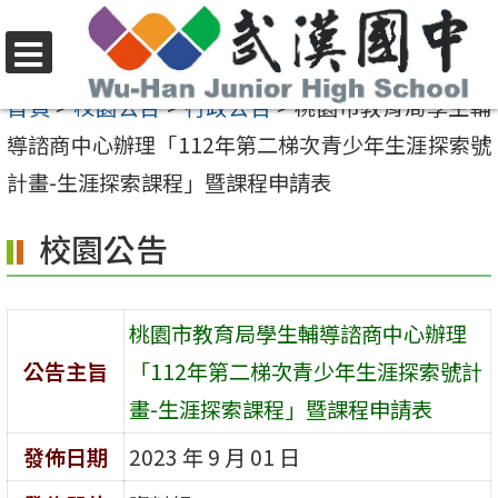
跳
至
選
主
首頁
>
校園公告
>
行政公告
>
桃園市教育局學生輔
單
要
導諮商中心辦理「112年第二梯次青少年生涯探索號
內
計畫-生涯探索課程」暨課程申請表
容
校園公告
區
桃園市教育局學生輔導諮商中心辦理
公告主旨
「112年第二梯次青少年生涯探索號計
畫-生涯探索課程」暨課程申請表
發佈日期
2023 年 9 月 01 日