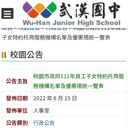
跳
至
選
主
首頁
>
校園公告
>
行政公告
>
桃園市政府111年員工
單
要
子女特約托育服務機構名單及優惠措施一覽表
內
校園公告
容
區
桃園市政府111年員工子女特約托育服
公告主旨
務機構名單及優惠措施一覽表
發佈日期
2022 年 6 月 15 日
發佈單位
人事室
公告類別
行政公告