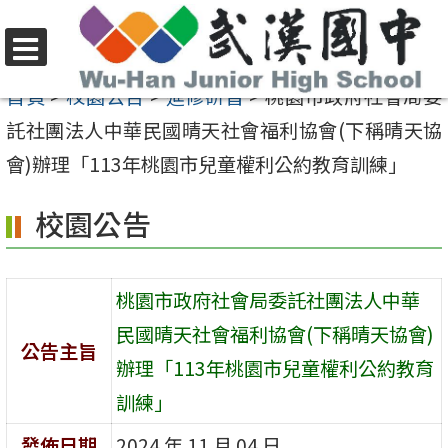
跳
至
選
主
首頁
>
校園公告
>
進修研習
>
桃園市政府社會局委
單
要
託社團法人中華民國晴天社會福利協會(下稱晴天協
內
會)辦理「113年桃園市兒童權利公約教育訓練」
容
校園公告
區
桃園市政府社會局委託社團法人中華
民國晴天社會福利協會(下稱晴天協會)
公告主旨
辦理「113年桃園市兒童權利公約教育
訓練」
發佈日期
2024 年 11 月 04 日