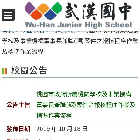
跳
至
選
主
首頁
>
校園公告
>
行政公告
>
桃園市政府所屬機關
單
要
學校及事業機構董事長兼職(課)案件之報核程序作業
內
及標準作業流程
容
校園公告
區
桃園市政府所屬機關學校及事業機構
公告主旨
董事長兼職(課)案件之報核程序作業及
標準作業流程
發佈日期
2019 年 10 月 18 日