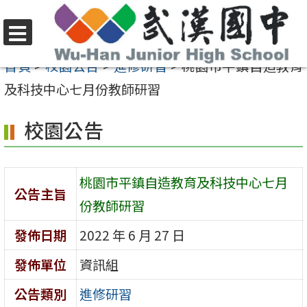
跳
至
選
主
首頁
>
校園公告
>
進修研習
>
桃園市平鎮自造教育
單
要
及科技中心七月份教師研習
內
校園公告
容
區
桃園市平鎮自造教育及科技中心七月
公告主旨
份教師研習
發佈日期
2022 年 6 月 27 日
發佈單位
資訊組
公告類別
進修研習