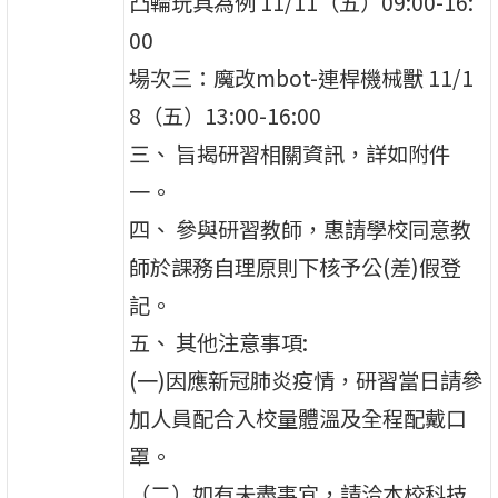
凸輪玩具為例 11/11（五）09:00-16:
00
場次三：魔改mbot-連桿機械獸 11/1
8（五）13:00-16:00
三、 旨揭研習相關資訊，詳如附件
一。
四、 參與研習教師，惠請學校同意教
師於課務自理原則下核予公(差)假登
記。
五、 其他注意事項:
(一)因應新冠肺炎疫情，研習當日請參
加人員配合入校量體溫及全程配戴口
罩。
（二）如有未盡事宜，請洽本校科技