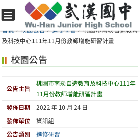
跳
至
選
主
首頁
>
校園公告
>
進修研習
>
桃園市南崁自造教育
單
要
及科技中心111年11月份教師增能研習計畫
內
校園公告
容
區
桃園市南崁自造教育及科技中心111年
公告主旨
11月份教師增能研習計畫
發佈日期
2022 年 10 月 24 日
發佈單位
資訊組
公告類別
進修研習