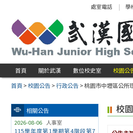
跳
處室電話
學
至
主
要
內
容
區
首頁
關於武漢
數位校史室
校園公
首頁
>
校園公告
>
行政公告
>
桃園市中壢區公所理
校
相關公告
2026-08-06
人事室
115學年度第1學期第4階段第7
公告主