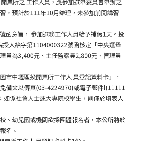
、開票所之 工作人員，應參加選舉委員會舉辦之
，預計於111年10月辦理，未參加前開講習
19號函意旨， 參加選務工作人員給予補假1天。投
授人給字第1104000322號函核定「中央選舉
為3,400元、主任監察員2,800元、管理員
園市中壢區投開票所工作人 員登記資料卡」，
傳真(03-4224970)或電子郵件l(11111
小姐報名；如係社會人士或大專院校學生，則僅於填表人
校、幼兒園或機關欲採團體報名者，本公所將於
報名。
開票所工作人 員登記資料卡1份。