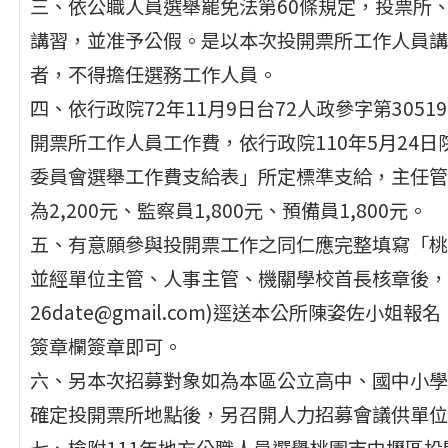
三、依公職人員選舉罷免法第60條規定，投票所
講習，並准予公假。是以本次投開票所工作人員講習
者，不得擔任選務工作人員。
四、依行政院72年11月9日台72人政參字第305
開票所工作人員工作費，依行政院110年5月24日院
委員會選舉工作費支給表」所定標準支給，主任管理員
為2,200元、監察員1,800元、預備員1,800元。
五、有意願參與投開票工作之同仁應完整填寫「桃
並經單位主管、人事主管、機關學校首長核章後，免備文以
26date@gmail.com)逕送本公所陳姿佐
簽章欄簽章即可。
六、另本次招募對象如為本區公立高中、國中小學
確定投開票所地點後，另召開人力招募會議供單位
七、檢附111年地方公職人員選舉桃園市中壢區投