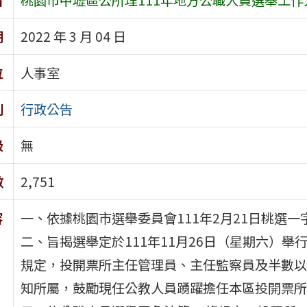
期
2022 年 3 月 04 日
位
人事室
別
行政公告
級
無
數
2,751
容
一、依據桃園市選舉委員會111年2月21日桃選一字第
二、旨揭選舉定於111年11月26日（星期六）舉
規定，投開票所主任管理員、主任監察員及半數以
知所屬，鼓勵現任公教人員踴躍擔任本區投開票所