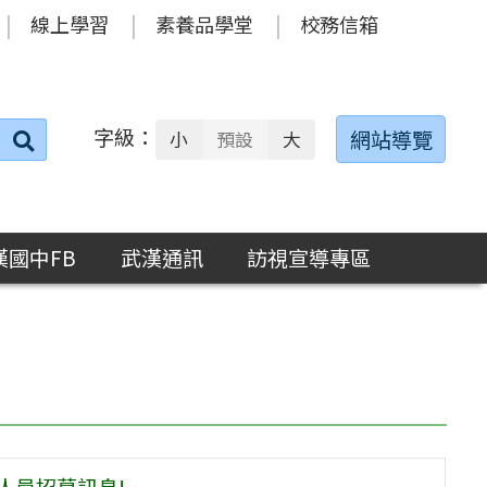
線上學習
素養品學堂
校務信箱
字級：
送出
網站導覽
小
預設
大
搜
尋：
漢國中FB
武漢通訊
訪視宣導專區
人員招募訊息!