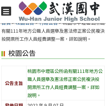
跳
至
選
主
首頁
>
校園公告
>
行政公告
>
桃園市中壢區公所函
單
要
有關111年地方公職人員選舉及憲法修正案公民複決
內
投開票所工作人員經費調整一案，詳如說明。
容
校園公告
區
桃園市中壢區公所函有關111年地方公
職人員選舉及憲法修正案公民複決投
公告主旨
開票所工作人員經費調整一案，詳如
說明。
發佈日期
2022 年 9 月 07 日