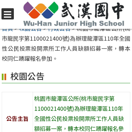
跳
至
選
主
首頁
>
校園公告
>
行政公告
>
桃園巿龍潭區公所(桃
單
要
市龍民字第1100021400號)為辦理龍潭區110年全國
內
性公民投票投開票所工作人員缺額招募一案，轉本
容
校同仁踴躍報名參加。
區
校園公告
桃園巿龍潭區公所(桃市龍民字第
1100021400號)為辦理龍潭區110年
公告主旨
全國性公民投票投開票所工作人員缺
額招募一案，轉本校同仁踴躍報名參