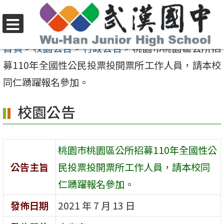
跳
至
選
主
首頁
>
校園公告
>
行政公告
>
桃園巿桃園區公所招
單
要
募110年全國性公民投票投開票所工作人員，請本校
內
同仁踴躍報名參加。
容
校園公告
區
桃園巿桃園區公所招募110年全國性公
公告主旨
民投票投開票所工作人員，請本校同
仁踴躍報名參加。
發佈日期
2021 年 7 月 13 日