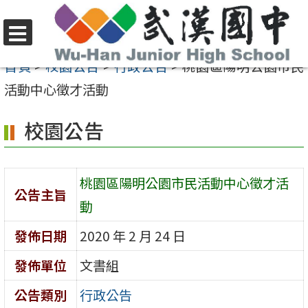
跳
至
選
主
首頁
>
校園公告
>
行政公告
>
桃園區陽明公園市民
單
要
活動中心徵才活動
內
校園公告
容
區
桃園區陽明公園市民活動中心徵才活
公告主旨
動
發佈日期
2020 年 2 月 24 日
發佈單位
文書組
公告類別
行政公告