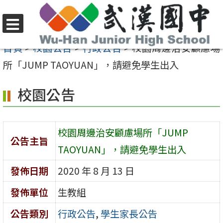
跳
至
選
主
首頁
>
校園公告
>
行政公告
>
校園周邊治安顧慮場
單
要
所「JUMP TAOYUAN」，請避免學生出入
內
校園公告
容
區
校園周邊治安顧慮場所「JUMP
公告主旨
TAOYUAN」，請避免學生出入
發佈日期
2020 年 8 月 13 日
發佈單位
生教組
公告類別
行政公告
,
學生家長公告