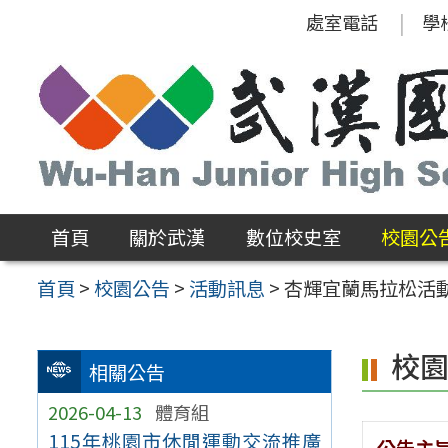
跳
處室電話
學
至
主
要
內
容
區
首頁
關於武漢
數位校史室
校園公
首頁
>
校園公告
>
活動訊息
>
杏輝宜蘭馬拉松活
校
相關公告
2026-04-13
體育組
115年桃園市休閒運動交流推廣
公告主