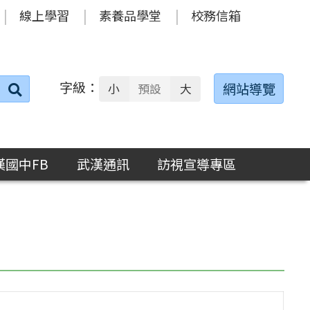
線上學習
素養品學堂
校務信箱
字級：
送出
網站導覽
小
預設
大
搜
尋：
漢國中FB
武漢通訊
訪視宣導專區