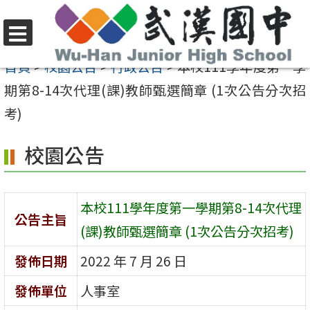
跳
至
選
主
首頁
>
校園公告
>
行政公告
>
本校111學年度第一學
單
要
期第8-14次代理(課)教師甄選簡章 (1次公告分次招
內
考)
容
校園公告
區
本校111學年度第一學期第8-14次代理
公告主旨
(課)教師甄選簡章 (1次公告分次招考)
發佈日期
2022 年 7 月 26 日
發佈單位
人事室