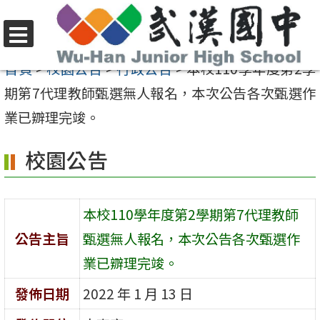
跳
至
選
主
首頁
>
校園公告
>
行政公告
>
本校110學年度第2學
單
要
期第7代理教師甄選無人報名，本次公告各次甄選作
內
業已辧理完竣。
容
校園公告
區
本校110學年度第2學期第7代理教師
公告主旨
甄選無人報名，本次公告各次甄選作
業已辧理完竣。
發佈日期
2022 年 1 月 13 日