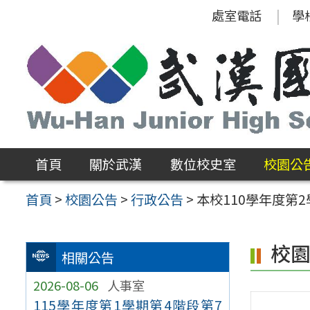
跳
處室電話
學
至
主
要
內
容
區
首頁
關於武漢
數位校史室
校園公
首頁
>
校園公告
>
行政公告
>
本校110學年度第
校
相關公告
2026-08-06
人事室
115學年度第1學期第4階段第7