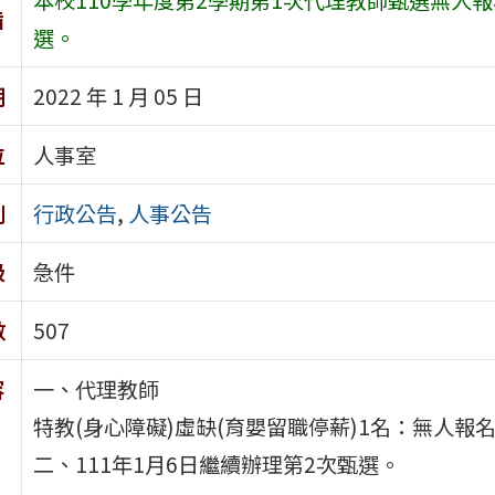
旨
選。
期
2022 年 1 月 05 日
位
人事室
別
行政公告
,
人事公告
級
急件
數
507
容
一、代理教師
特教(身心障礙)虛缺(育嬰留職停薪)1名：無人報
二、111年1月6日繼續辦理第2次甄選。