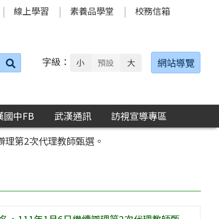
線上學習
素養品學堂
校務信箱
字級：
送出
網站導覽
小
預設
大
搜
尋：
漢國中FB
武漢通訊
訪視宣導專區
續辧理第2次代理教師甄選。
名，111年1月6日繼續辧理第2次代理教師甄