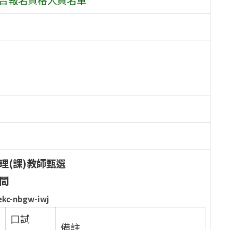
理(課)教師甄選
間
c-nbgw-iwj
口試
備註