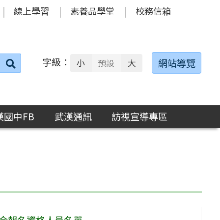
線上學習
素養品學堂
校務信箱
字級：
送出
網站導覽
小
預設
大
搜
尋：
漢國中FB
武漢通訊
訪視宣導專區
 符合報名資格人員名單