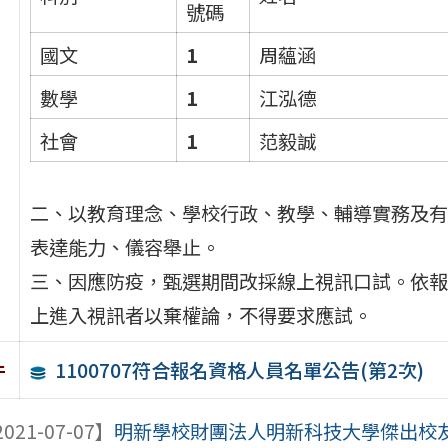
號碼
國文
1
周蘊涵
數學
1
江泓德
社會
1
范毅誠
二、以教育理念、學校行政、教學、輔導實務及有
表達能力、儀容舉止。
三、因應防疫，甄選期間改採線上視訊口試。依報名順
上進入視訊者以棄權論，不得要求應試。
1100707符合報名資格人員名單公告(第2次)
件
021-07-07】
明新學校財團法人明新科技大學傑出校友