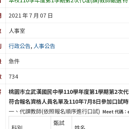
期
2021 年 7 月 07 日
位
人事室
別
行政公告
,
人事公告
級
急件
數
734
容
桃園巿立武漢國民中學110學年度第1學期第2次代
符合報名資格人員名單及110年7月8日參加口試時
一、代課教師(依照報名順序進行口試)
Meet
代碼：ek
甄試
科別
姓名