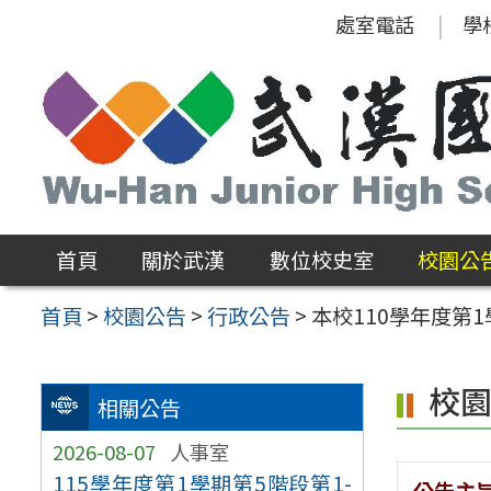
跳
處室電話
學
至
主
要
內
容
區
首頁
關於武漢
數位校史室
校園公
首頁
>
校園公告
>
行政公告
>
本校110學年度第
校
相關公告
2026-08-07
人事室
115學年度第1學期第5階段第1-
公告主