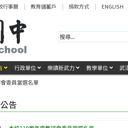
校行事曆
教育儲蓄戶
捐款方式
ENGLISH
告
行政單位
樂讀新武力
教學單位
武
評會委員當選名單
園公告
旨
本校110學年度教評會委員當選名單