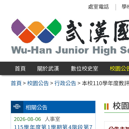
跳
處室電話
學
至
主
要
內
容
區
首頁
關於武漢
數位校史室
校園公
首頁
>
校園公告
>
行政公告
>
本校110學年度教
校
相關公告
2026-08-06
人事室
115學年度第1學期第4階段第7
公告主