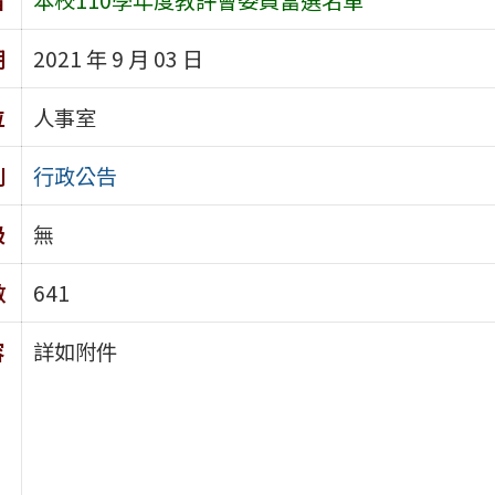
期
2021 年 9 月 03 日
位
人事室
別
行政公告
級
無
數
641
容
詳如附件