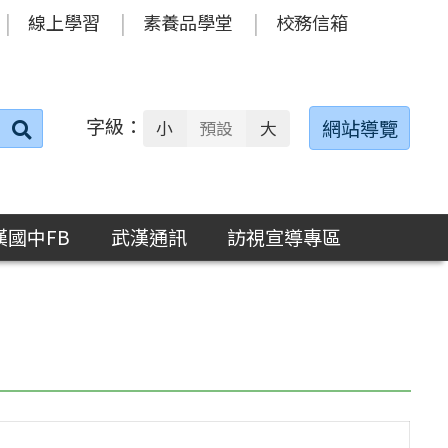
線上學習
素養品學堂
校務信箱
字級：
送出
網站導覽
小
預設
大
搜
尋：
漢國中FB
武漢通訊
訪視宣導專區