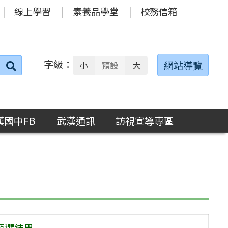
線上學習
素養品學堂
校務信箱
字級：
送出
網站導覽
小
預設
大
搜
尋：
漢國中FB
武漢通訊
訪視宣導專區
甄選結果