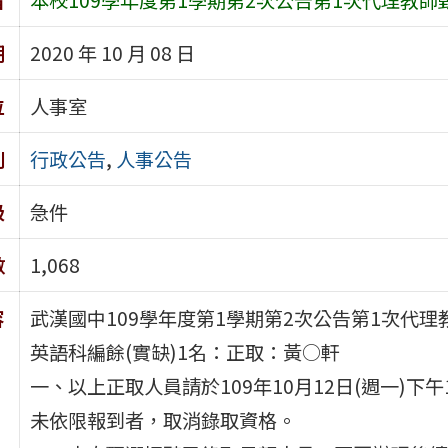
期
2020 年 10 月 08 日
位
人事室
別
行政公告
,
人事公告
級
急件
數
1,068
容
武漢國中109學年度第1學期第2次公告第1次代
英語科編餘(實缺)1名：正取：黃○軒
一、以上正取人員請於109年10月12日(週一)下
未依限報到者，取消錄取資格。