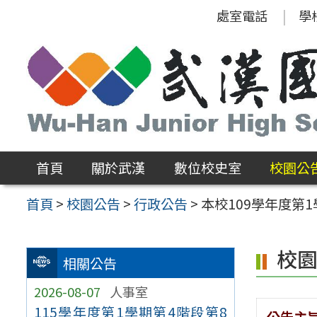
跳
處室電話
學
至
主
要
內
容
區
首頁
關於武漢
數位校史室
校園公
首頁
>
校園公告
>
行政公告
>
本校109學年度第
校
相關公告
2026-08-07
人事室
115學年度第1學期第4階段第8
公告主