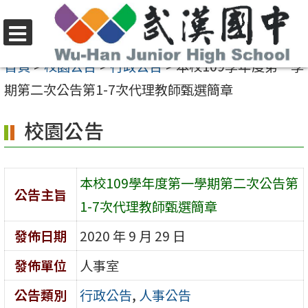
跳
至
選
主
首頁
>
校園公告
>
行政公告
>
本校109學年度第一學
單
要
期第二次公告第1-7次代理教師甄選簡章
內
校園公告
容
區
本校109學年度第一學期第二次公告第
公告主旨
1-7次代理教師甄選簡章
發佈日期
2020 年 9 月 29 日
發佈單位
人事室
公告類別
行政公告
,
人事公告