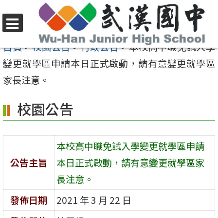
跳
至
選
主
首頁
>
校園公告
>
行政公告
>
本校高中職免試入學
單
要
變更就學區申請本日正式啟動，請有意變更就學區
內
家長注意。
容
校園公告
區
本校高中職免試入學變更就學區申請
公告主旨
本日正式啟動，請有意變更就學區家
長注意。
發佈日期
2021 年 3 月 22 日