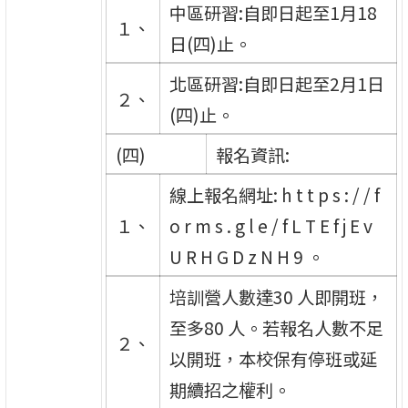
中區研習:自即日起至1月18
１、
日(四)止。
北區研習:自即日起至2月1日
２、
(四)止。
(四)
報名資訊:
線上報名網址: h t t p s : / / f
１、
o r m s . g l e / f L T E f j E v
U R H G D z N H 9 。
培訓營人數達30 人即開班，
至多80 人。若報名人數不足
２、
以開班，本校保有停班或延
期續招之權利。