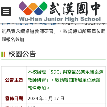
跳
至
選
主
首頁
>
校園公告
>
活動訊息
>
本校辦理「SDGs 與空
單
要
氣品質永續桌遊教師研習」，敬請轉知所屬單位踴
內
躍報名參加。
容
校園公告
區
本校辦理「SDGs 與空氣品質永續桌遊
公告主旨
教師研習」，敬請轉知所屬單位踴躍
報名參加。
發佈日期
2024 年 1 月 17 日