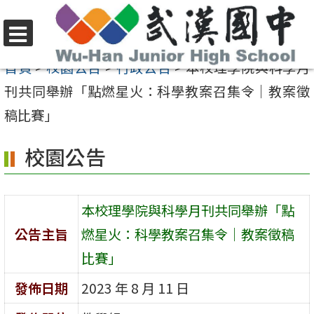
跳
至
選
主
首頁
>
校園公告
>
行政公告
>
本校理學院與科學月
單
要
刊共同舉辦「點燃星火：科學教案召集令｜教案徵
內
稿比賽」
容
校園公告
區
本校理學院與科學月刊共同舉辦「點
公告主旨
燃星火：科學教案召集令｜教案徵稿
比賽」
發佈日期
2023 年 8 月 11 日