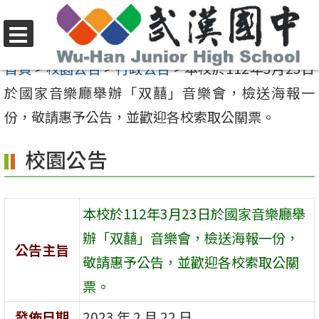
跳
至
選
主
首頁
>
校園公告
>
行政公告
>
本校於112年3月23日
單
要
於國家音樂廳舉辦「双囍」音樂會，檢送海報一
內
份，敬請惠予公告，並歡迎各校索取公關票。
容
校園公告
區
本校於112年3月23日於國家音樂廳舉
辦「双囍」音樂會，檢送海報一份，
公告主旨
敬請惠予公告，並歡迎各校索取公關
票。
發佈日期
2023 年 2 月 22 日