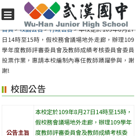
跳
至
選
主
首頁
>
校園公告
>
行政公告
>
本校定於109年8月27
單
要
日14時至15時，假校務會議場地外走廊，辦理109
內
學年度教師評審委員會及教師成績考核委員會委員
容
投票作業，惠請本校編制內專任教師踴躍參與，謝
區
謝!
校園公告
本校定於109年8月27日14時至15時，
假校務會議場地外走廊，辦理109學年
公告主旨
度教師評審委員會及教師成績考核委