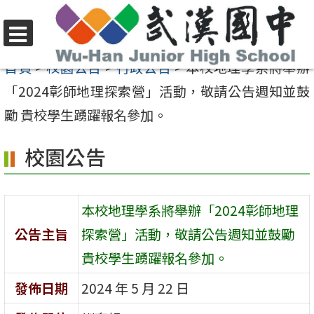
跳
至
選
主
首頁
>
校園公告
>
行政公告
>
本校地理學系將舉辦
單
要
「2024彰師地理探索營」活動，敬請公告週知並鼓
內
勵 貴校學生踴躍報名參加。
容
校園公告
區
本校地理學系將舉辦「2024彰師地理
公告主旨
探索營」活動，敬請公告週知並鼓勵
貴校學生踴躍報名參加。
發佈日期
2024 年 5 月 22 日