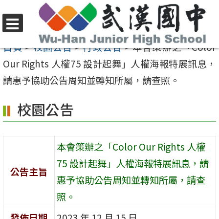
跳
至
選
主
首頁
>
校園公告
>
行政公告
>
本會策辦之「Color
單
要
Our Rights 人權75 設計起舞」人權海報特展訊息，
內
請惠予協助公告周知並轉知所屬，請查照。
容
校園公告
區
本會策辦之「Color Our Rights 人權
75 設計起舞」人權海報特展訊息，請
公告主旨
惠予協助公告周知並轉知所屬，請查
照。
發佈日期
2023 年 12 月 15 日