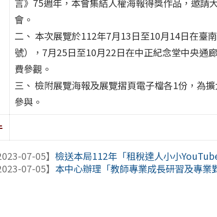
言》75週年，本會集結人權海報得獎作品，邀請
會。
二、 本次展覽於112年7月13日至10月14日在
號），7月25日至10月22日在中正紀念堂中央
費參觀。
三、 檢附展覽海報及展覽摺頁電子檔各1份，為
參與。
件
023-07-05】
檢送本局112年「租稅達人小小YouTube
023-07-05】
本中心辦理「教師專業成長研習及專業對話