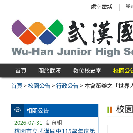
跳
處室電話
學
至
主
要
內
容
區
首頁
關於武漢
數位校史室
校園公
首頁
>
校園公告
>
行政公告
>
本會策辦之「世界人
校
相關公告
2026-07-31
訓育組
桃園市立武漢國中115學年度第