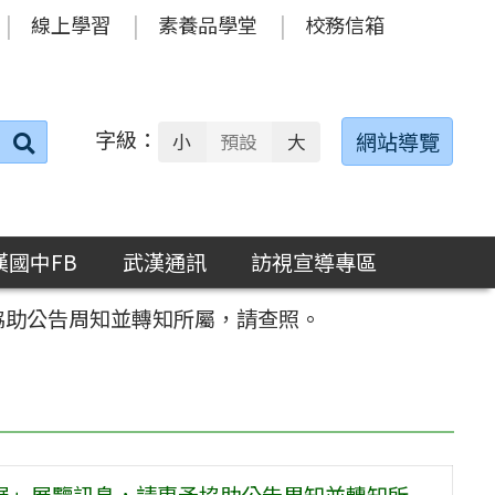
線上學習
素養品學堂
校務信箱
字級：
送出
網站導覽
小
預設
大
搜
尋：
漢國中FB
武漢通訊
訪視宣導專區
予協助公告周知並轉知所屬，請查照。
特展」展覽訊息，請惠予協助公告周知並轉知所