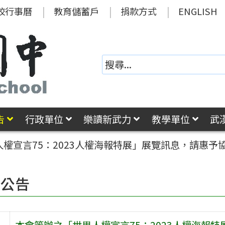
校行事曆
教育儲蓄戶
捐款方式
ENGLISH
告
行政單位
樂讀新武力
教學單位
武
權宣言75：2023人權海報特展」展覽訊息，請惠
園公告
本會策辦之「世界人權宣言75：2023人權海報