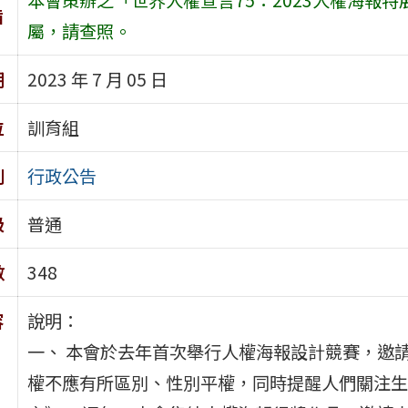
旨
屬，請查照。
期
2023 年 7 月 05 日
位
訓育組
別
行政公告
級
普通
數
348
容
說明：
一、 本會於去年首次舉行人權海報設計競賽，邀
權不應有所區別、性別平權，同時提醒人們關注生