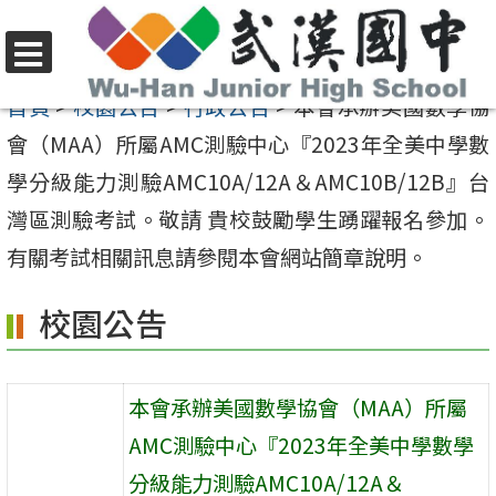
跳
至
選
主
首頁
>
校園公告
>
行政公告
>
本會承辦美國數學協
單
要
會（MAA）所屬AMC測驗中心『2023年全美中學數
內
學分級能力測驗AMC10A/12A＆AMC10B/12B』台
容
灣區測驗考試。敬請 貴校鼓勵學生踴躍報名參加。
區
有關考試相關訊息請參閱本會網站簡章說明。
校園公告
本會承辦美國數學協會（MAA）所屬
AMC測驗中心『2023年全美中學數學
分級能力測驗AMC10A/12A＆