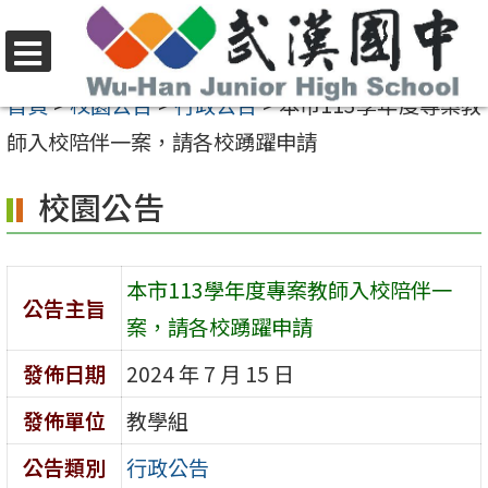
跳
至
選
主
首頁
>
校園公告
>
行政公告
>
本市113學年度專案教
單
要
師入校陪伴一案，請各校踴躍申請
內
校園公告
容
區
本市113學年度專案教師入校陪伴一
公告主旨
案，請各校踴躍申請
發佈日期
2024 年 7 月 15 日
發佈單位
教學組
公告類別
行政公告