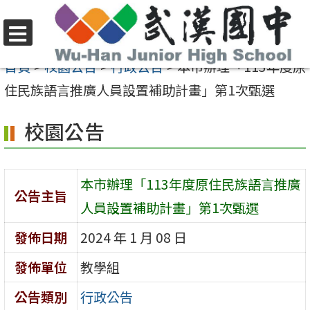
跳
至
選
主
首頁
>
校園公告
>
行政公告
>
本市辦理「113年度原
單
要
住民族語言推廣人員設置補助計畫」第1次甄選
內
校園公告
容
區
本市辦理「113年度原住民族語言推廣
公告主旨
人員設置補助計畫」第1次甄選
發佈日期
2024 年 1 月 08 日
發佈單位
教學組
公告類別
行政公告