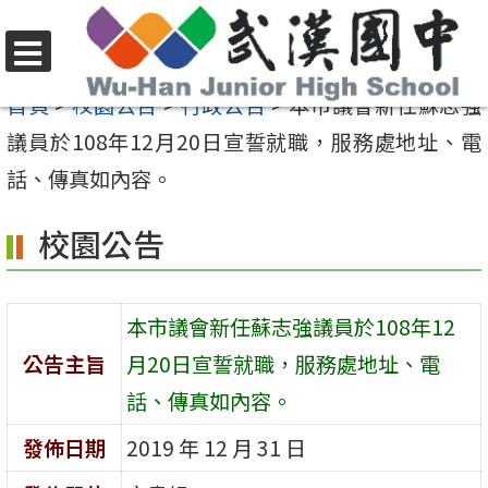
跳
至
選
主
首頁
>
校園公告
>
行政公告
>
本市議會新任蘇志強
單
要
議員於108年12月20日宣誓就職，服務處地址、電
內
話、傳真如內容。
容
校園公告
區
本市議會新任蘇志強議員於108年12
公告主旨
月20日宣誓就職，服務處地址、電
話、傳真如內容。
發佈日期
2019 年 12 月 31 日