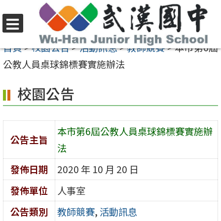
跳
至
選
主
首頁
>
校園公告
>
活動訊息
>
教師競賽
>
本市第6屆
單
要
公教人員桌球錦標賽實施辦法
內
校園公告
容
區
本市第6屆公教人員桌球錦標賽實施辦
公告主旨
法
發佈日期
2020 年 10 月 20 日
發佈單位
人事室
公告類別
教師競賽
,
活動訊息